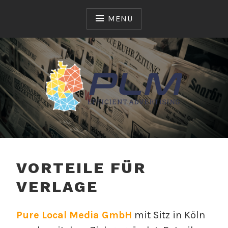
Zum
Inhalt
MENÜ
springen
PURE LOCAL MEDIA –
EFFICIENT
VORTEILE FÜR
ADVERTISING
VERLAGE
Pure Local Media GmbH
mit Sitz in Köln