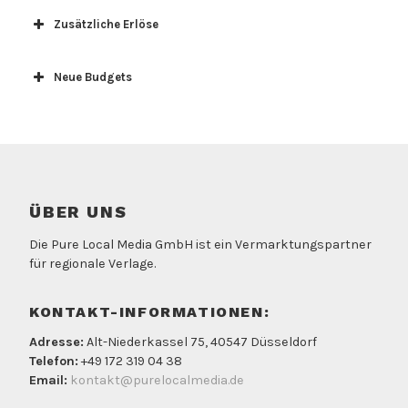
Zusätzliche Erlöse
Pure Local Media
GmbH
Neue Budgets
ÜBER UNS
Die Pure Local Media GmbH ist ein Vermarktungspartner
für regionale Verlage.
KONTAKT-INFORMATIONEN:
Adresse:
Alt-Niederkassel 75, 40547 Düsseldorf
Telefon:
+49 172 319 04 38
Email:
kontakt@purelocalmedia.de